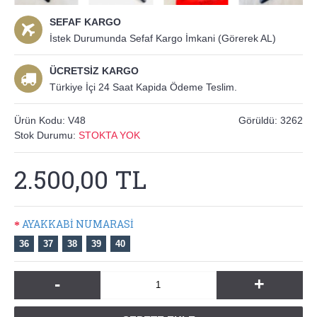
SEFAF KARGO
İstek Durumunda Sefaf Kargo İmkani (Görerek AL)
ÜCRETSİZ KARGO
Türkiye İçi 24 Saat Kapida Ödeme Teslim.
Ürün Kodu:
V48
Görüldü: 3262
Stok Durumu:
STOKTA YOK
2.500,00 TL
AYAKKABİ NUMARASİ
36
37
38
39
40
-
+