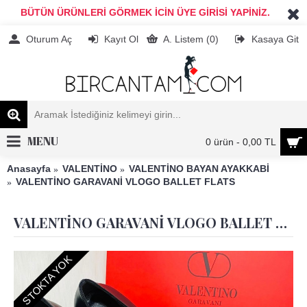
BÜTÜN ÜRÜNLERİ GÖRMEK İCİN ÜYE GİRİSİ YAPİNİZ.
Oturum Aç
Kayıt Ol
A. Listem (
0
)
Kasaya Git
MENU
0 ürün - 0,00 TL
Anasayfa
VALENTİNO
VALENTİNO BAYAN AYAKKABİ
VALENTİNO GARAVANİ VLOGO BALLET FLATS
VALENTİNO GARAVANİ VLOGO BALLET FLATS
STOKTA YOK