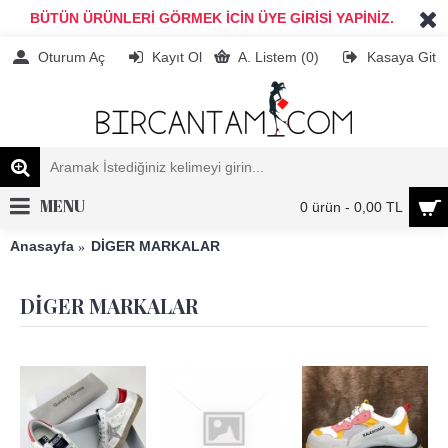
BÜTÜN ÜRÜNLERİ GÖRMEK İCİN ÜYE GİRİSİ YAPİNİZ.
Oturum Aç
Kayıt Ol
A. Listem (
0
)
Kasaya Git
MENU
0 ürün - 0,00 TL
Anasayfa
DİGER MARKALAR
DİGER MARKALAR