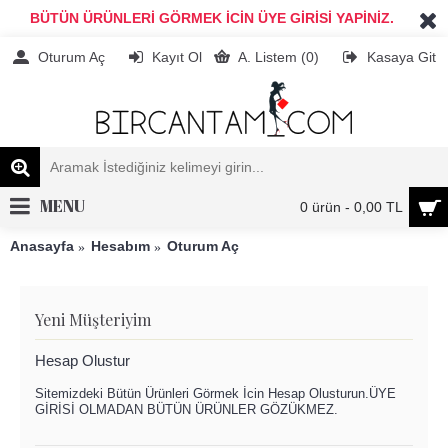
BÜTÜN ÜRÜNLERİ GÖRMEK İCİN ÜYE GİRİSİ YAPİNİZ.
Oturum Aç
Kayıt Ol
A. Listem (
0
)
Kasaya Git
MENU
0 ürün - 0,00 TL
Anasayfa
Hesabım
Oturum Aç
Yeni Müşteriyim
Hesap Olustur
Sitemizdeki Bütün Ürünleri Görmek İcin Hesap Olusturun.ÜYE
GİRİSİ OLMADAN BÜTÜN ÜRÜNLER GÖZÜKMEZ.