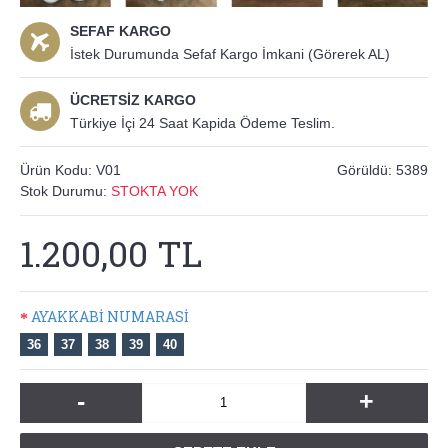
SEFAF KARGO
İstek Durumunda Sefaf Kargo İmkani (Görerek AL)
ÜCRETSİZ KARGO
Türkiye İçi 24 Saat Kapida Ödeme Teslim.
Ürün Kodu:
V01
Görüldü: 5389
Stok Durumu:
STOKTA YOK
1.200,00 TL
AYAKKABİ NUMARASİ
36
37
38
39
40
-
+