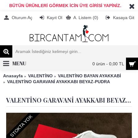
BÜTÜN ÜRÜNLERİ GÖRMEK İCİN ÜYE GİRİSİ YAPİNİZ.
Oturum Aç
Kayıt Ol
A. Listem (
0
)
Kasaya Git
MENU
0 ürün - 0,00 TL
Anasayfa
VALENTİNO
VALENTİNO BAYAN AYAKKABİ
VALENTİNO GARAVANİ AYAKKABI BEYAZ-PUDRA
VALENTİNO GARAVANİ AYAKKABI BEYAZ-PUDRA
STOKTA YOK