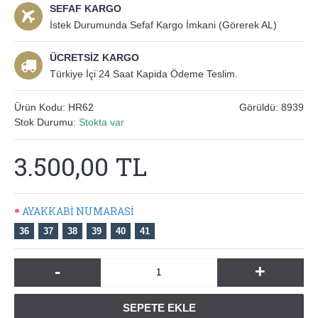
SEFAF KARGO
İstek Durumunda Sefaf Kargo İmkani (Görerek AL)
ÜCRETSİZ KARGO
Türkiye İçi 24 Saat Kapida Ödeme Teslim.
Ürün Kodu:
HR62
Görüldü: 8939
Stok Durumu:
Stokta var
3.500,00 TL
AYAKKABİ NUMARASİ
36
37
38
39
40
41
-
+
SEPETE EKLE