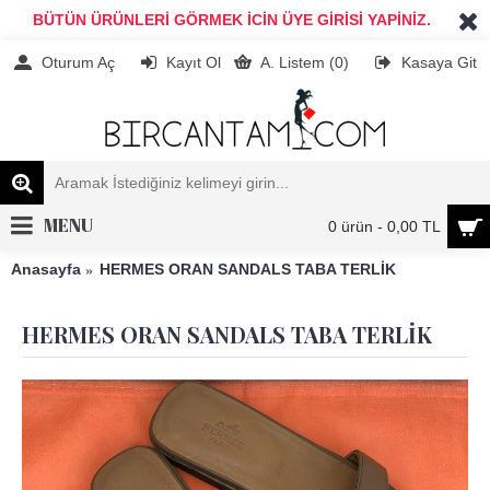
BÜTÜN ÜRÜNLERİ GÖRMEK İCİN ÜYE GİRİSİ YAPİNİZ.
Oturum Aç
Kayıt Ol
A. Listem (
0
)
Kasaya Git
MENU
0 ürün - 0,00 TL
Anasayfa
HERMES ORAN SANDALS TABA TERLİK
HERMES ORAN SANDALS TABA TERLİK