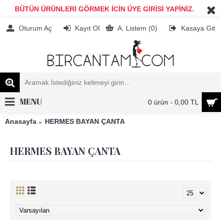
BÜTÜN ÜRÜNLERİ GÖRMEK İCİN ÜYE GİRİSİ YAPİNİZ.
Oturum Aç
Kayıt Ol
A. Listem (
0
)
Kasaya Git
MENU
0 ürün - 0,00 TL
Anasayfa
HERMES BAYAN ÇANTA
HERMES BAYAN ÇANTA