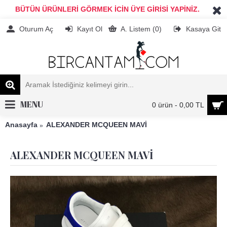
BÜTÜN ÜRÜNLERİ GÖRMEK İCİN ÜYE GİRİSİ YAPİNİZ.
Oturum Aç
Kayıt Ol
A. Listem (
0
)
Kasaya Git
MENU
0 ürün - 0,00 TL
Anasayfa
ALEXANDER MCQUEEN MAVİ
ALEXANDER MCQUEEN MAVİ