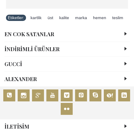
Etiketler:
kartlik
,
üst
,
kalite
,
marka
,
hemen
,
teslim
EN COK SATANLAR
İNDİRİMLİ ÜRÜNLER
GUCCİ
ALEXANDER
İLETİSİM